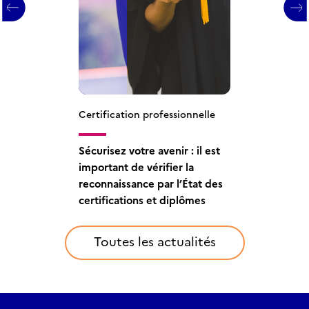
Certification professionnelle
Certification professionnelle
Certification professionnelle
Sécurisez votre avenir : il est
Vérifiez en quelques clics si
Votre futur diplôme est-il
important de vérifier la
votre futur diplôme est
reconnu par l’État ?
reconnaissance par l’État des
reconnu par l’État
certifications et diplômes
Toutes les actualités