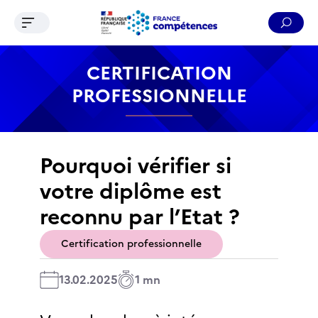
Ouvrir le menu de navigation
Reche
Contenu
Recherche
Menu
Pied de page
CERTIFICATION
PROFESSIONNELLE
Pourquoi vérifier si
votre diplôme est
reconnu par l’Etat ?
Certification professionnelle
13.02.2025
1 mn