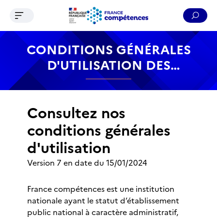
Ouvrir le menu de navigation
Reche
Contenu
Recherche
Menu
Pied de page
CONDITIONS GÉNÉRALES
D'UTILISATION DES
TÉLÉSERVICES
Consultez nos
conditions générales
d'utilisation
Version 7 en date du 15/01/2024
France compétences est une institution
nationale ayant le statut d’établissement
public national à caractère administratif,