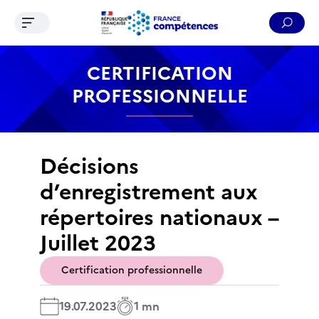
Ouvrir le menu de navigation
Reche
Contenu
Recherche
Menu
Pied de page
CERTIFICATION
PROFESSIONNELLE
Décisions
d’enregistrement aux
répertoires nationaux –
Juillet 2023
Certification professionnelle
19.07.2023
1 mn