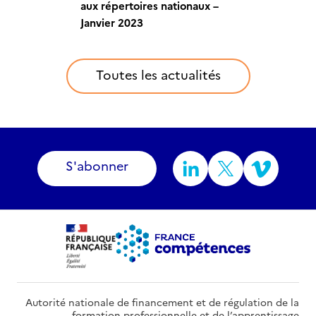
aux répertoires nationaux –
aux répertoires nationaux –
aux répertoires nationaux –
aux répertoires nationaux –
aux répertoires nationaux –
Février 2023
Mars 2023
Avril 2023
Mai 2023
Janvier 2023
Toutes les actualités
S'abonner
Autorité nationale de financement et de régulation de la
formation professionnelle et de l’apprentissage