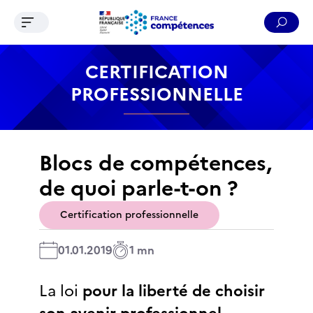
Ouvrir le menu de navigation
Reche
Contenu
Recherche
Menu
Pied de page
CERTIFICATION
PROFESSIONNELLE
Blocs de compétences,
de quoi parle-t-on ?
Certification professionnelle
01.01.2019
1 mn
La loi
pour la liberté de choisir