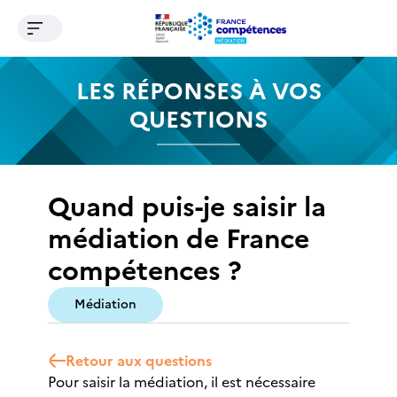
Ouvrir le menu de navigation
Contenu
Recherche
Menu
Pied de page
LES RÉPONSES À VOS
QUESTIONS
Quand puis-je saisir la
médiation de France
compétences ?
Médiation
Retour aux questions
Pour saisir la médiation, il est nécessaire