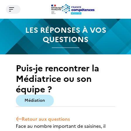
Ouvrir le menu de navigation
Contenu
Recherche
Menu
Pied de page
LES RÉPONSES À VOS
QUESTIONS
Puis-je rencontrer la
Médiatrice ou son
équipe ?
Médiation
Retour aux questions
Face au nombre important de saisines, il