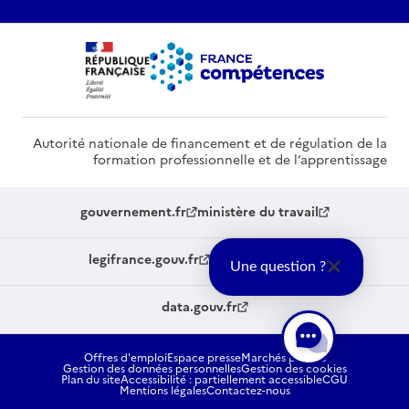
Autorité nationale de financement et de régulation de la
formation professionnelle et de l’apprentissage
gouvernement.fr
ministère du travail
legifrance.gouv.fr
service-public.fr
Une question ?
data.gouv.fr
Offres d'emploi
Espace presse
Marchés publics
Gestion des données personnelles
Gestion des cookies
Plan du site
Accessibilité : partiellement accessible
CGU
Mentions légales
Contactez-nous