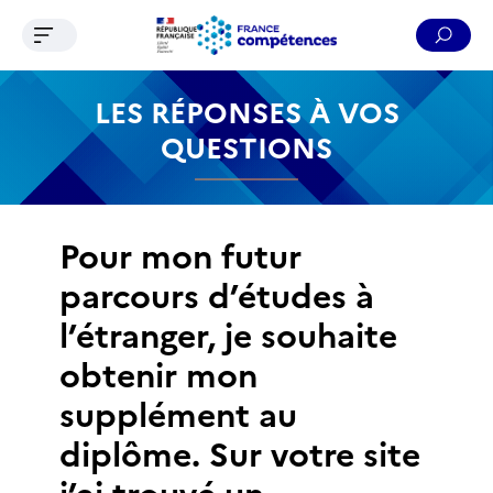
Ouvrir le menu de navigation
Reche
Contenu
Recherche
Menu
Pied de page
LES RÉPONSES À VOS
QUESTIONS
Pour mon futur
parcours d’études à
l’étranger, je souhaite
obtenir mon
supplément au
diplôme. Sur votre site