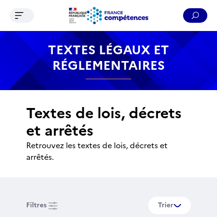
Ouvrir le menu de navigation
Reche
Contenu
Recherche
Menu
Pied de page
TEXTES LÉGAUX ET
RÉGLEMENTAIRES
Textes de lois, décrets
et arrêtés
Retrouvez les textes de lois, décrets et
arrêtés.
Filtres
Trier