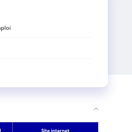
mploi
l
Site internet