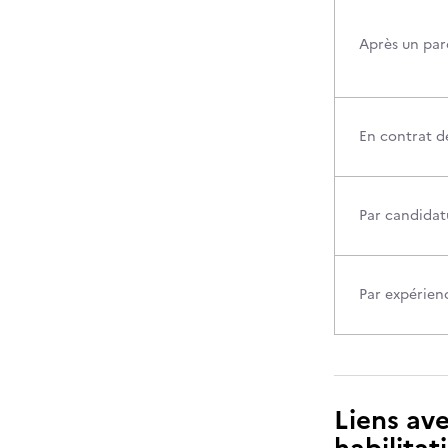
Après un par
En contrat d
Par candidatu
Par expérien
Liens ave
habilitat