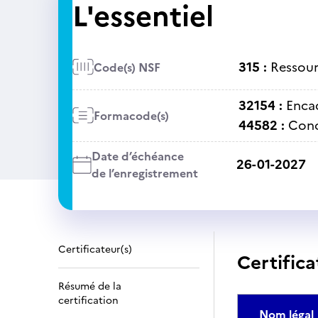
L'essentiel
315 :
Ressour
Code(s) NSF
32154 :
Enca
Formacode(s)
44582 :
Conc
Date d’échéance
26-01-2027
de l’enregistrement
Certificateur(s)
Certifica
Résumé de la
certification
Nom légal