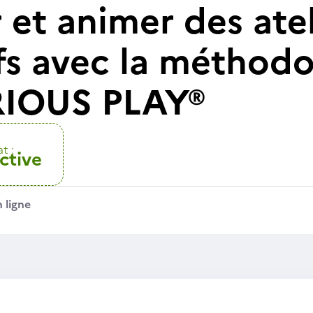
et animer des atel
fs avec la méthodo
IOUS PLAY®
t :
ctive
 ligne