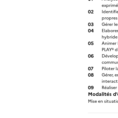
exprimés
Identifi
propres
Gérer le
Elaborer
hybride
Animer 
PLAY® d
Dévelop
commu
Piloter
Gérer, e
interact
Réaliser
Modalités d'
Mise en situati