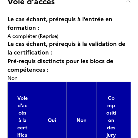
Voie d’accès
Le cas échant, prérequis à l’entrée en
formation :
A compléter (Reprise)
Le cas échant, prérequis à la validation de
la certification :
Pré-requis disctincts pour les blocs de
compétences :
Non
Voie
Co
d’ac
mp
cès
ositi
à la
Oui
Non
on
cert
des
ifica
jury
d