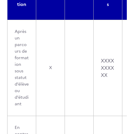
tion
s
Après
un
parco
urs de
format
XXXX
ion
XXXX
X
sous
XX
statut
d’élève
ou
d’étudi
ant
En