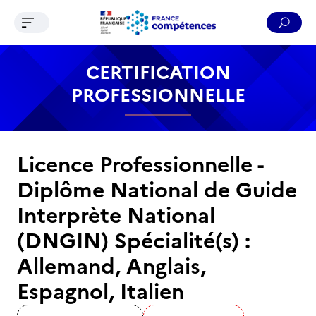
Ouvrir le menu de navigation
Reche
Contenu
Recherche
Menu
Pied de page
CERTIFICATION
PROFESSIONNELLE
Licence Professionnelle -
Diplôme National de Guide
Interprète National
(DNGIN) Spécialité(s) :
Allemand, Anglais,
Espagnol, Italien