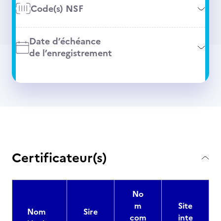
Code(s) NSF
Date d’échéance
de l’enregistrement
Certificateur(s)
No
m
Site
Nom
Sire
com
inte