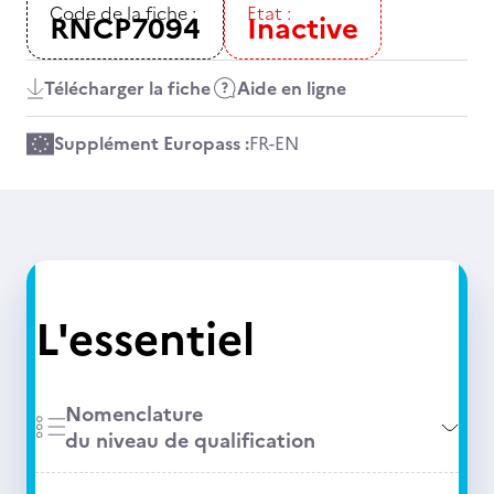
Code de la fiche :
Etat :
RNCP7094
Inactive
Télécharger la fiche
Aide en ligne
Supplément Europass :
FR
-
EN
L'essentiel
Nomenclature
du niveau de qualification