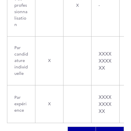
profes
X
-
sionna
lisatio
n
Par
XXXX
candid
XXXX
ature
X
individ
XX
uelle
XXXX
Par
XXXX
expéri
X
ence
XX