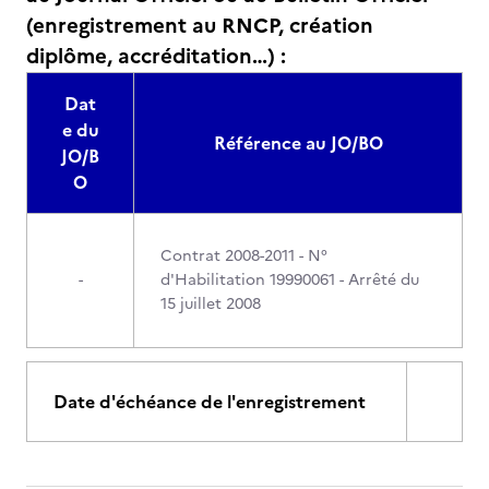
(enregistrement au RNCP, création
diplôme, accréditation…) :
Dat
e du
Référence au JO/BO
JO/B
O
Contrat 2008-2011 - N°
-
d'Habilitation 19990061 - Arrêté du
15 juillet 2008
Date d'échéance de l'enregistrement