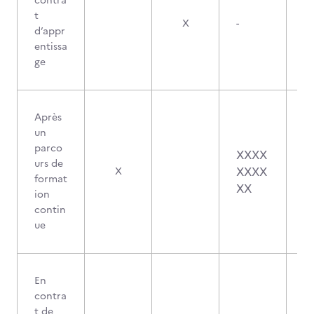
contra
t
X
-
d’appr
entissa
ge
Après
un
parco
XXXX
urs de
XXXX
X
format
XX
ion
contin
ue
En
contra
t de