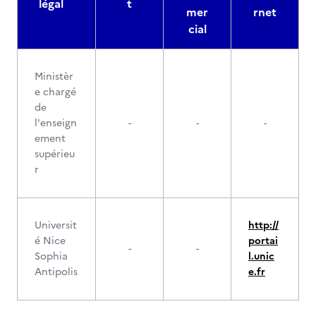
légal
t
mer
rnet
cial
Ministèr
e chargé
de
l'enseign
-
-
-
ement
supérieu
r
Universit
http://
é Nice
portai
-
-
Sophia
l.unic
Antipolis
e.fr