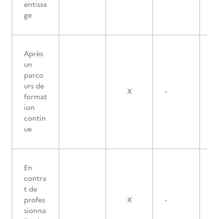
entissa
ge
Après
un
parco
urs de
X
-
format
ion
contin
ue
En
contra
t de
profes
X
-
sionna