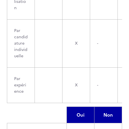
lisatio
n
Par
candid
ature
X
-
individ
uelle
Par
expéri
X
-
ence
Oui
Non