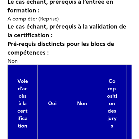
Le cas échant, prérequis à l’entrée en
formation :
A compléter (Reprise)
Le cas échant, prérequis à la validation de
la certification :
Pré-requis disctincts pour les blocs de
compétences :
Non
Voie
Co
d’ac
mp
cès
ositi
à la
Oui
Non
on
cert
des
ifica
jury
d
tion
s