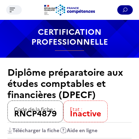
Ouvrir le menu de navigation
Reche
Contenu
Recherche
Menu
Pied de page
CERTIFICATION
PROFESSIONNELLE
Diplôme préparatoire aux
études comptables et
financières (DPECF)
Code de la fiche :
Etat :
RNCP4879
Inactive
Télécharger la fiche
Aide en ligne