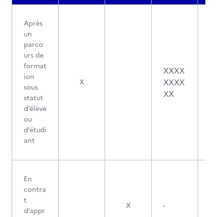
Après
un
parco
urs de
format
XXXX
ion
XXXX
X
sous
XX
statut
d’élève
ou
d’étudi
ant
En
contra
t
X
-
d’appr