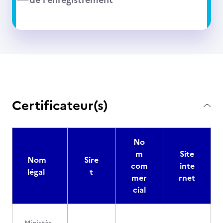
Certificateur(s)
No
m
Site
Nom
Sire
com
inte
légal
t
mer
rnet
cial