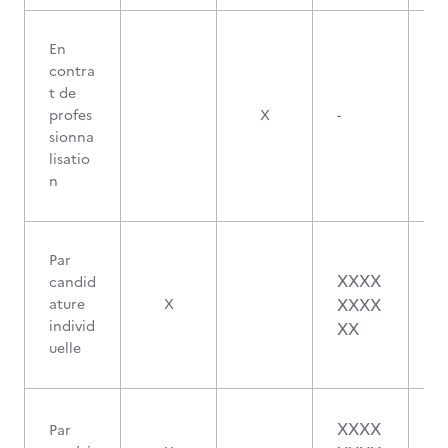
En
contra
t de
profes
X
-
sionna
lisatio
n
Par
XXXX
candid
XXXX
ature
X
individ
XX
uelle
XXXX
Par