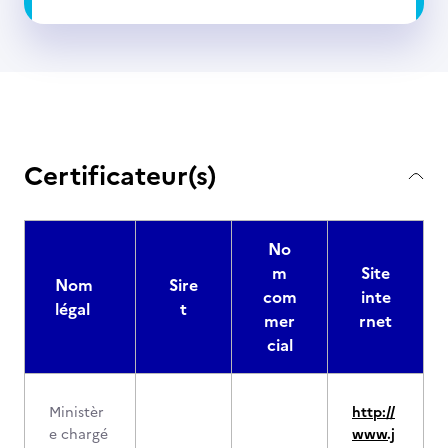
Certificateur(s)
No
m
Site
Nom
Sire
com
inte
légal
t
mer
rnet
cial
Ministèr
http://
e chargé
www.j