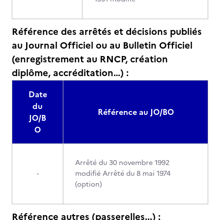
Référence des arrêtés et décisions publiés
au Journal Officiel ou au Bulletin Officiel
(enregistrement au RNCP, création
diplôme, accréditation…) :
Date
du
Référence au JO/BO
JO/B
O
Arrêté du 30 novembre 1992
-
modifié Arrêté du 8 mai 1974
(option)
Référence autres (passerelles...) :