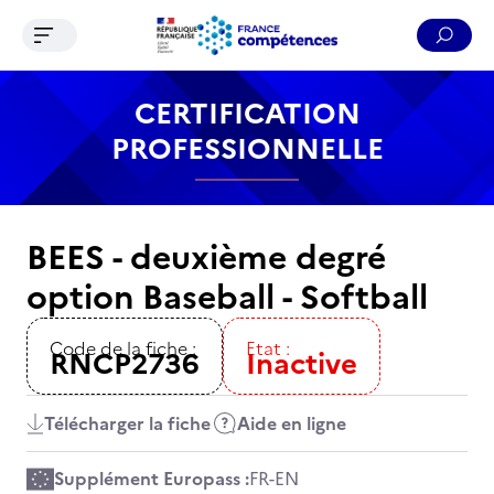
Ouvrir le menu de navigation
Reche
Contenu
Recherche
Menu
Pied de page
CERTIFICATION
PROFESSIONNELLE
BEES - deuxième degré
option Baseball - Softball
Code de la fiche :
Etat :
RNCP2736
Inactive
Télécharger la fiche
Aide en ligne
Supplément Europass :
FR
-
EN