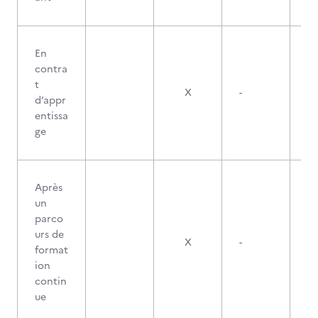
En
contra
t
X
-
d’appr
entissa
ge
Après
un
parco
urs de
X
-
format
ion
contin
ue