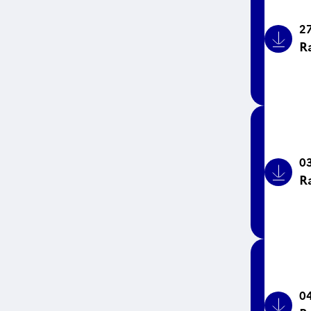
27
R
Bouto
03
R
Bouto
04