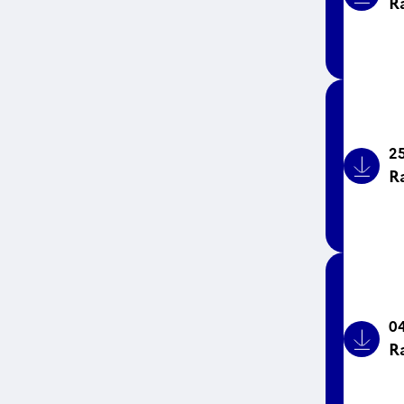
R
Bouto
25
R
Bouto
04
R
Bouto