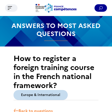
Ouvrir le menu de navigation
Reche
Contenu
Recherche
Menu
Pied de page
ANSWERS TO MOST ASKED
QUESTIONS
How to register a
foreign training course
in the French national
framework?
Europe & International
Back to questions