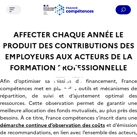
Ouvrir le menu de navigation
Reche
Contenu
Recherche
Menu
Pied de page
AFFECTER CHAQUE ANNÉE LE
PRODUIT DES CONTRIBUTIONS DES
EMPLOYEURS AUX ACTEURS DE LA
FORMATION PROFESSIONNELLE
Vidéo Player
Afin d’optimiser sa mission de financement, France
compétences met en place des outils et mécanismes de
répartition, de suivi et d’ajustement optimal des
ressources. Cette observation permet de garantir une
meilleure allocation des fonds mutualisés, au plus près des
besoins. À ce titre, France compétences s’inscrit dans une
démarche continue d’observation des coûts
et d’émission
de recommandations, en lien avec l’ensemble des acteurs,