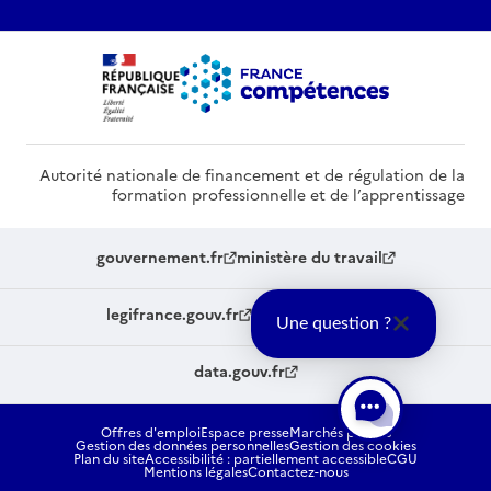
Autorité nationale de financement et de régulation de la
formation professionnelle et de l’apprentissage
gouvernement.fr
ministère du travail
legifrance.gouv.fr
service-public.fr
Une question ?
data.gouv.fr
Offres d'emploi
Espace presse
Marchés publics
Gestion des données personnelles
Gestion des cookies
Plan du site
Accessibilité : partiellement accessible
CGU
Mentions légales
Contactez-nous