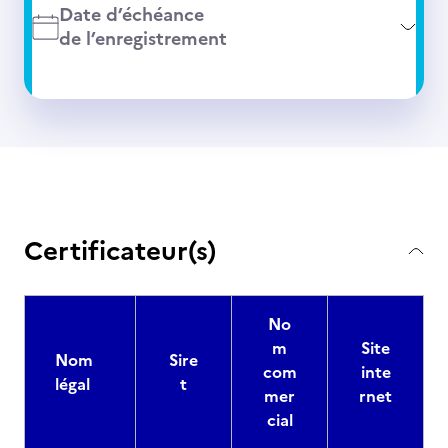
Date d’échéance
de l’enregistrement
Certificateur(s)
No
m
Site
Nom
Sire
com
inte
légal
t
mer
rnet
cial