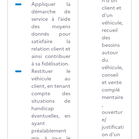
n d'un
Appliquer la
client et
démarche de
d'un
service à l’aide
véhicule,
des moyens
recueil
donnés pour
des
satisfaire la
besoins
relation client et
autour
ainsi contribuer
du
à sa fidélisation.
véhicule,
Restituer le
conseil
véhicule au
et vente
client, en tenant
complé
compte des
mentaire
situations de
,
handicap
ouvertur
éventuelles, en
e/
ayant
justificati
préalablement
on d'un
mis à jour le