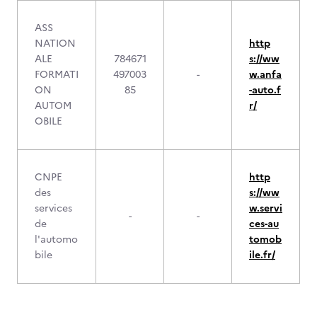
ASS
NATION
http
ALE
784671
s://ww
FORMATI
497003
-
w.anfa
ON
85
-auto.f
AUTOM
r/
OBILE
CNPE
http
des
s://ww
services
w.servi
-
-
de
ces-au
l'automo
tomob
bile
ile.fr/